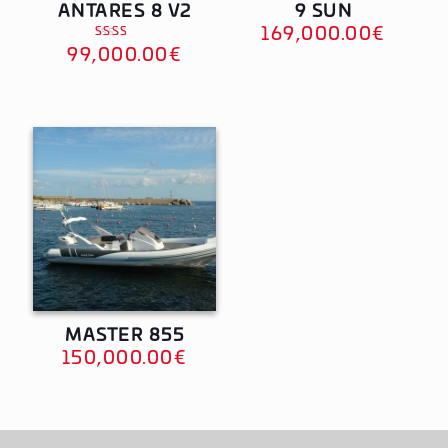
ANTARES 8 V2
9 SUN
169,000.00
€
Note
99,000.00
€
2.60
sur
5
MASTER 855
150,000.00
€