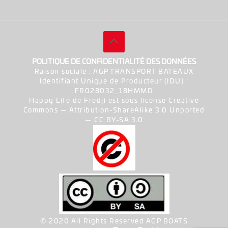
POLITIQUE DE CONFIDENTIALITÉ DES DONNÉES
Raison sociale : AGP TRANSPORT BATEAUX
Identifiant Unique de Producteur (IDU) :
FR028032_18HMMD
Happy Life de Fredji est sous license Creative
Commons — Attribution-ShareAlike 3.0 Unported
— CC BY-SA 3.0
© 2020 All Rights Reserved AGP BOATS