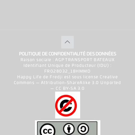
POLITIQUE DE CONFIDENTIALITÉ DES DONNÉES
Raison sociale : AGP TRANSPORT BATEAUX
Identifiant Unique de Producteur (IDU) :
FR028032_18HMMD
Happy Life de Fredji est sous license Creative
Commons — Attribution-ShareAlike 3.0 Unported
— CC BY-SA 3.0