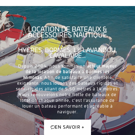
LOCATION DE BATEAUX &
ACCESSOIRES NAUTIQUE
HYÈRES, BORMES, LE LAVANDOU,
CAVALAIRE...
Depuis 2004, nous sommes un
acteur majeur
de la location de bateaux
à
Bormes les
Mimosas
. Afin de satisfaire une clientèle
exigeante, nous louons des bateaux rigides et
semi-rigides allant de 5,50 mètres à 14 mètres.
Nous renouvelons notre flotte de bateaux de
location chaque année, c’est l’assurance de
louer un bateau performant et agréable à
naviguer.
EN SAVOIR +