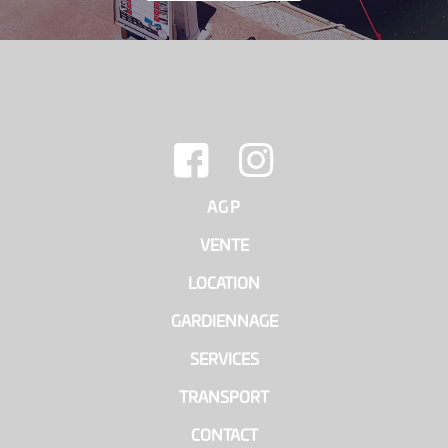
AGP
|
VENTE
|
LOCATION
|
GARDIENNAGE
|
SERVICES
|
TRANSPORT
|
CONTACT