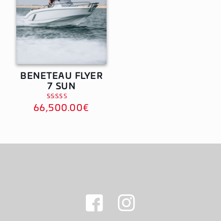
BENETEAU FLYER
7 SUN
Note
66,500.00
€
4.00
sur 5