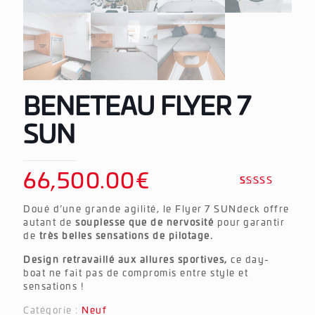
BENETEAU FLYER 7
SUN
66,500.00
€
Noté
1
4.00
Doué d’une grande agilité, le Flyer 7 SUNdeck offre
sur 5
basé
autant de
souplesse que de nervosité
pour garantir
sur
de
très belles sensations de pilotage.
notation
client
Design retravaillé aux allures sportives,
ce day-
boat ne fait pas de compromis entre style et
sensations !
Catégorie :
Neuf