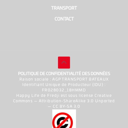
|
TRANSPORT
|
CONTACT
POLITIQUE DE CONFIDENTIALITÉ DES DONNÉES
Raison sociale : AGP TRANSPORT BATEAUX
Identifiant Unique de Producteur (IDU) :
FR028032_18HMMD
Happy Life de Fredji est sous license Creative
Commons — Attribution-ShareAlike 3.0 Unported
— CC BY-SA 3.0