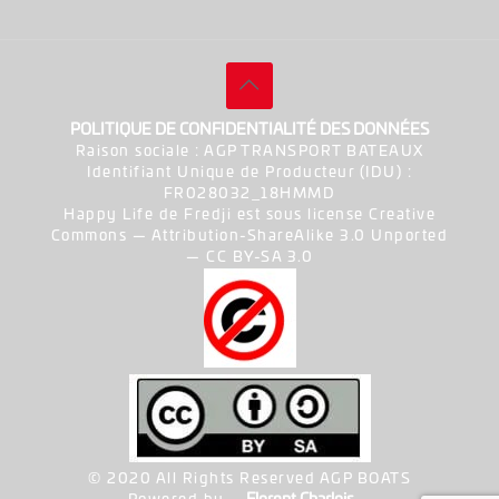
POLITIQUE DE CONFIDENTIALITÉ DES DONNÉES
Raison sociale : AGP TRANSPORT BATEAUX
Identifiant Unique de Producteur (IDU) :
FR028032_18HMMD
Happy Life de Fredji est sous license Creative
Commons — Attribution-ShareAlike 3.0 Unported
— CC BY-SA 3.0
© 2020 All Rights Reserved AGP BOATS