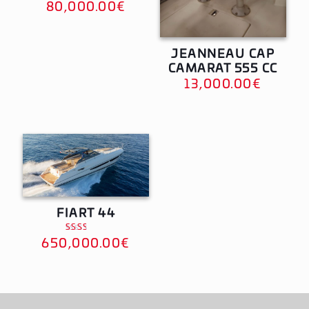
Note
80,000.00
€
5.00
sur 5
JEANNEAU CAP
CAMARAT 555 CC
13,000.00
€
FIART 44
Note
650,000.00
€
2.51
sur
5