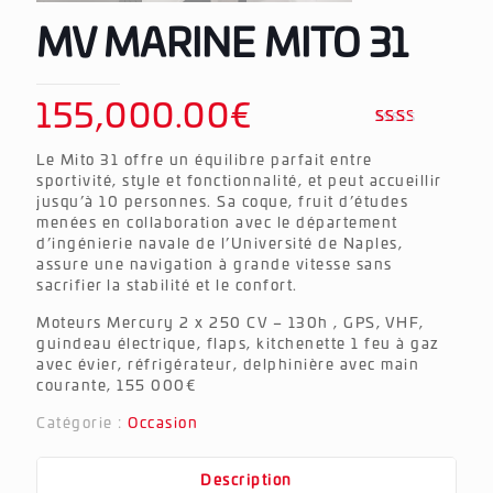
MV MARINE MITO 31
155,000.00
€
Noté
154
2.46
Le Mito 31 offre un équilibre parfait entre
sur
5
sportivité, style et fonctionnalité, et peut accueillir
basé
jusqu’à 10 personnes. Sa coque, fruit d’études
sur
menées en collaboration avec le département
notations
client
d’ingénierie navale de l’Université de Naples,
assure une navigation à grande vitesse sans
sacrifier la stabilité et le confort.
Moteurs Mercury 2 x 250 CV – 130h , GPS, VHF,
guindeau électrique, flaps, kitchenette 1 feu à gaz
avec évier, réfrigérateur, delphinière avec main
courante, 155 000€
Catégorie :
Occasion
Description